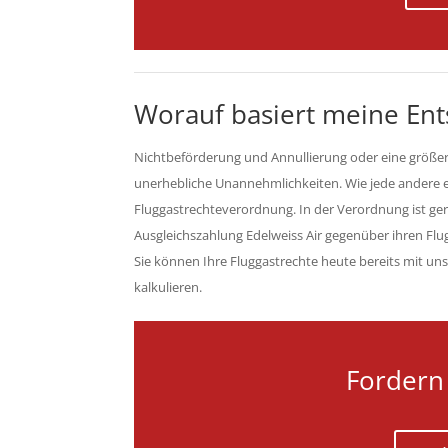
Worauf basiert meine En
Nichtbeförderung und Annullierung oder eine größer
unerhebliche Unannehmlichkeiten. Wie jede andere eu
Fluggastrechteverordnung. In der Verordnung ist g
Ausgleichszahlung Edelweiss Air gegenüber ihren Flugg
Sie können Ihre Fluggastrechte heute bereits mit un
kalkulieren.
Fordern 