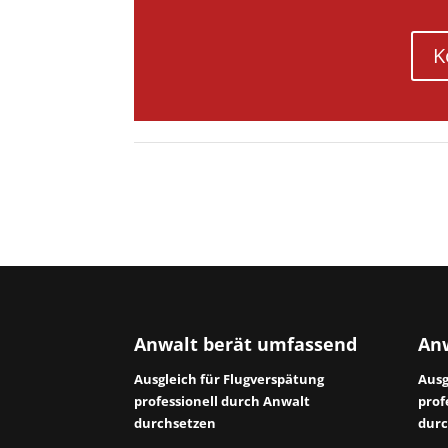
K
Anwalt berät umfassend
Anw
Ausgleich für Flugverspätung
Ausg
professionell durch Anwalt
prof
durchsetzen
durc