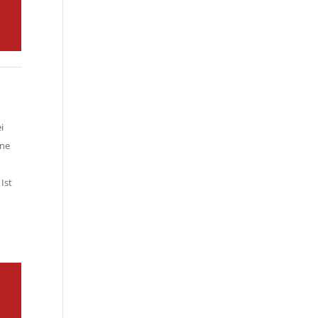
i
ine
h
Ist