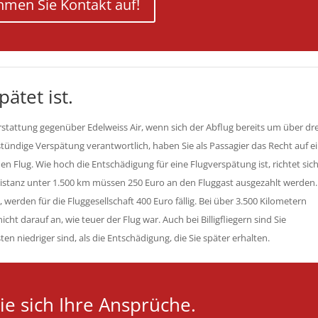
men Sie Kontakt auf!
ätet ist.
rstattung gegenüber Edelweiss Air, wenn sich der Abflug bereits um über dre
istündige Verspätung verantwortlich, haben Sie als Passagier das Recht auf e
n Flug. Wie hoch die Entschädigung für eine Flugverspätung ist, richtet sic
gdistanz unter 1.500 km müssen 250 Euro an den Fluggast ausgezahlt werden. 
 werden für die Fluggesellschaft 400 Euro fällig. Bei über 3.500 Kilometern
ht darauf an, wie teuer der Flug war. Auch bei Billigfliegern sind Sie
n niedriger sind, als die Entschädigung, die Sie später erhalten.
ie sich Ihre Ansprüche.