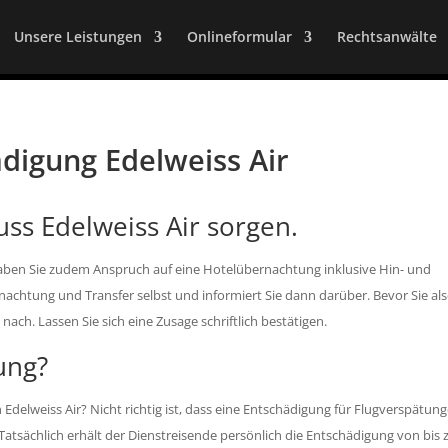
Unsere Leistungen
Onlineformular
Rechtsanwälte
ädigung Edelweiss Air
ss Edelweiss Air sorgen.
aben Sie zudem Anspruch auf eine Hotelübernachtung inklusive Hin- und
rnachtung und Transfer selbst und informiert Sie dann darüber. Bevor Sie als
 nach. Lassen Sie sich eine Zusage schriftlich bestätigen.
ung?
Edelweiss Air? Nicht richtig ist, dass eine Entschädigung für Flugverspätun
atsächlich erhält der Dienstreisende persönlich die Entschädigung von bis 