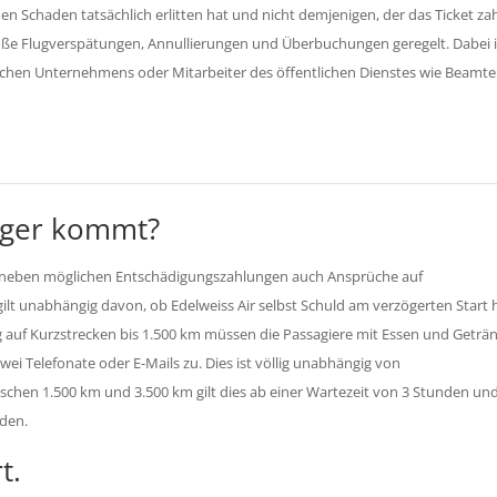
en Schaden tatsächlich erlitten hat und nicht demjenigen, der das Ticket zah
roße Flugverspätungen, Annullierungen und Überbuchungen geregelt. Dabei i
lichen Unternehmens oder Mitarbeiter des öffentlichen Dienstes wie Beamte
nger kommt?
ie neben möglichen Entschädigungszahlungen auch Ansprüche auf
gilt unabhängig davon, ob Edelweiss Air selbst Schuld am verzögerten Start 
g auf Kurzstrecken bis 1.500 km müssen die Passagiere mit Essen und Geträ
ei Telefonate oder E-Mails zu. Dies ist völlig unabhängig von
schen 1.500 km und 3.500 km gilt dies ab einer Wartezeit von 3 Stunden und
nden.
t.