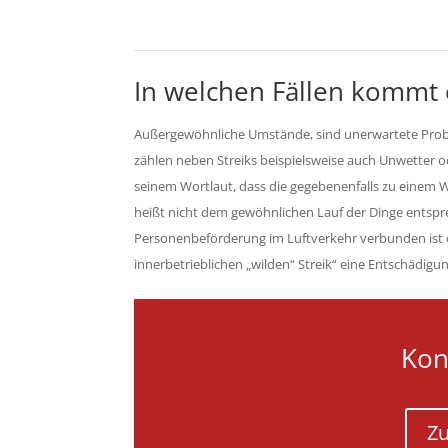
In welchen Fällen kommt 
Außergewöhnliche Umstände, sind unerwartete Probl
zählen neben Streiks beispielsweise auch Unwetter
seinem Wortlaut, dass die gegebenenfalls zu einem 
heißt nicht dem gewöhnlichen Lauf der Dinge entspr
Personenbeförderung im Luftverkehr verbunden ist 
innerbetrieblichen „wilden“ Streik“ eine Entschädig
Kon
Zu