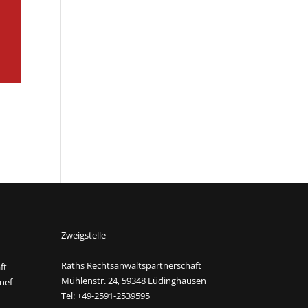
Zweigstelle
Raths Rechtsanwaltspartnerschaft
ft
Mühlenstr. 24, 59348 Lüdinghausen
nef
Tel: +49-2591-2539595