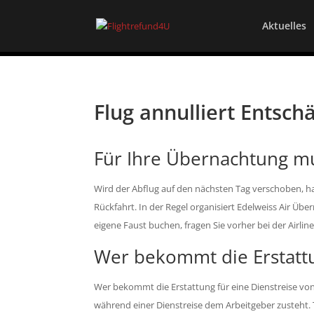
Aktuelles
Flug annulliert Entsch
Für Ihre Übernachtung mu
Wird der Abflug auf den nächsten Tag verschoben, h
Rückfahrt. In der Regel organisiert Edelweiss Air Übe
eigene Faust buchen, fragen Sie vorher bei der Airline
Wer bekommt die Erstatt
Wer bekommt die Erstattung für eine Dienstreise von 
während einer Dienstreise dem Arbeitgeber zusteht. T