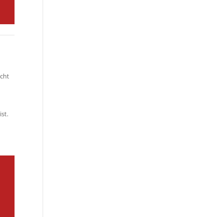
icht
st.