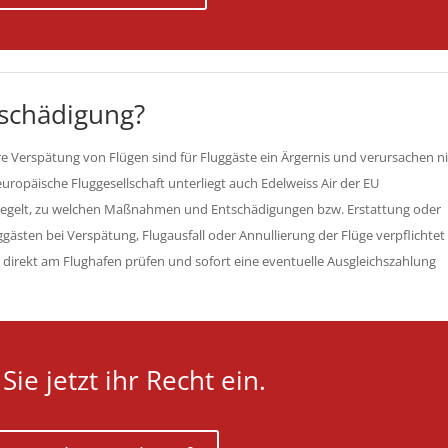
tschädigung?
e Verspätung von Flügen sind für Fluggäste ein Ärgernis und verursachen n
ropäische Fluggesellschaft unterliegt auch Edelweiss Air der EU
eregelt, zu welchen Maßnahmen und Entschädigungen bzw. Erstattung oder
ästen bei Verspätung, Flugausfall oder Annullierung der Flüge verpflichtet i
s direkt am Flughafen prüfen und sofort eine eventuelle Ausgleichszahlung
Sie jetzt ihr Recht ein.