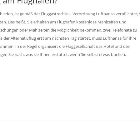
g am Flughafen?
chieden, ist gemäß der Fluggastrechte – Verordnung Lufthansa verpflichtet, 
en. Das heißt, Sie erhalten am Flughafen kostenlose Mahlzeiten und
ischungen oder Mahlzeiten die Möglichkeit bekommen, zwei Telefonate zu
s der Alternativflug erst am nächsten Tag startet, muss Lufthansa für Ihre
men. In der Regel organisiert die Fluggesellschaft das Hotel und den
fragen Sie nach, was sie Ihnen erstattet, wenn Sie selbst etwas buchen.
ie sich Ihre Ansprüche.
ontaktieren Sie uns!