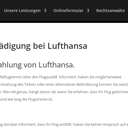
Unsere Leistungen
Onlineformular
Rechtsanwälte
hädigung bei Lufthansa
ahlung von Lufthansa.
 Abflugtermin über den Flugausfall informiert, haben Sie möglicherweise
Erstattung des Tickets oder einer alternativen Beförderung können Sie zwis
ie viel genau, hängt davon ab, wann Sie erfahren, dass Ihr Flug gestrichen
 und wie lang die Flugstrecke ist.
darüber informiert, dass Ihr Flug entfällt, haben Sie keinen Anspruch auf 