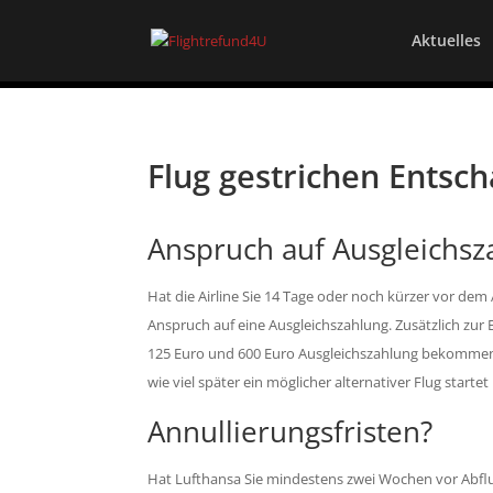
Aktuelles
Flug gestrichen Entsc
Anspruch auf Ausgleichsz
Hat die Airline Sie 14 Tage oder noch kürzer vor dem
Anspruch auf eine Ausgleichszahlung. Zusätzlich zur 
125 Euro und 600 Euro Ausgleichszahlung bekommen. W
wie viel später ein möglicher alternativer Flug startet
Annullierungsfristen?
Hat Lufthansa Sie mindestens zwei Wochen vor Abflug 