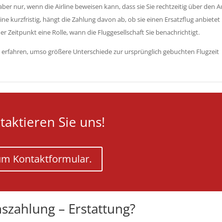
ber nur, wenn die Airline beweisen kann, dass sie Sie rechtzeitig über den Au
line kurzfristig, hängt die Zahlung davon ab, ob sie einen Ersatzflug anbiete
er Zeitpunkt eine Rolle, wann die Fluggesellschaft Sie benachrichtigt.
en erfahren, umso größere Unterschiede zur ursprünglich gebuchten Flugzeit
taktieren Sie uns!
m Kontaktformular.
szahlung – Erstattung?