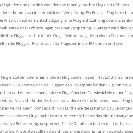
m Flughafen und plötzlich wird der von Ihnen gebuchte Flug der Lufthansa
der es kommt zu einer erheblichen Verspätung. Ein Ersatz – Flug ist nicht i
Sie Anspruch auf eine Entschädigung, eine Ausgleichszahlung oder die Zahlu
 Mahlzeiten oder Erfrischungen bei einer Verspätung?? Geregelt wird dies in 
le Ihre Fluggastrechte für die Flug – Beförderung, die in einem EU-Land star
gelten die Fluggast-Rechte auch für Flüge, die in der EU landen und eine
en Flug erstatten oder einen anderen Flug buchen lassen. Hat Lufthansa Ihren
iten: – Sie können sich als Fluggast den Ticketpreis für den Flug von der Ai
umbuchen und nehmen einen anderen Flug. Checken Sie, wieviel ein neuer Flug 
würde. Vielleicht finden Sie bei einer anderen Airline für einen neuen Flug 
kosten würde. Dann lohnt es sich, von Lufthansa die Erstattung zu verlange
enn alle anderen Flüge mehr kosten, nutzen Sie besser das Alternativangebo
 alternative Beförderung, besprechen Sie die Details am besten mit Lufthansa.
 für Sie. Ansonsten sollten Sie sich das Einverständnis für ein eigenständig