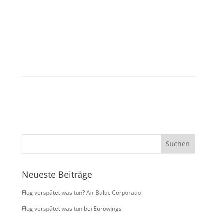
Sichern Sie sich Ihre Ansprüche.
Kontaktieren Sie uns!
Neueste Beiträge
Flug verspätet was tun? Air Baltic Corporatio
Flug verspätet was tun bei Eurowings