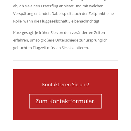
ab, ob sie einen Ersatzflug anbietet und mit welcher
Verspätung er landet. Dabei spielt auch der Zeitpunkt eine
Rolle, wann die Fluggesellschaft Sie benachrichtigt.
Kurz gesagt: Je früher Sie von den veränderten Zeiten
erfahren, umso größere Unterschiede zur ursprünglich
gebuchten Flugzeit müssen Sie akzeptieren.
Kontaktieren Sie uns!
Zum Kontaktformular.