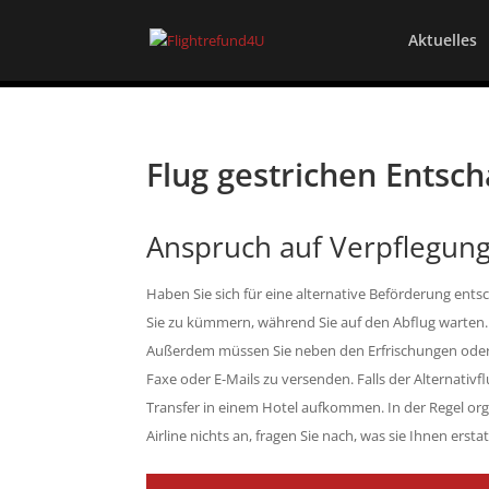
Aktuelles
Flug gestrichen Entsc
Anspruch auf Verpflegun
Haben Sie sich für eine alternative Beförderung ents
Sie zu kümmern, während Sie auf den Abflug warten. 
Außerdem müssen Sie neben den Erfrischungen oder 
Faxe oder E-Mails zu versenden. Falls der Alternativ
Transfer in einem Hotel aufkommen. In der Regel orga
Airline nichts an, fragen Sie nach, was sie Ihnen erst