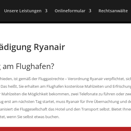
Unsere Leistungen
Onlineformular
Rechtsanwälte
hädigung Ryanair
g am Flughafen?
chieden, ist gemäß der Fluggastrechte – Verordnung Ryanair verpflichtet, si
Das heißt, Sie erhalten am Flughafen kostenlose Mahlzeiten und Erfrischun
Mahlzeiten die Möglichkeit bekommen, zwei Telefonate zu führen oder zw
flug erst am nächsten Tag startet, muss Ryanair für Ihre Übernachtung und 
nisiert die Fluggesellschaft das Hotel und den Transport selbst. Bietet Ihne
attet, wenn Sie selbst etwas buchen.