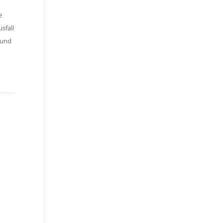
e
sfall
t und