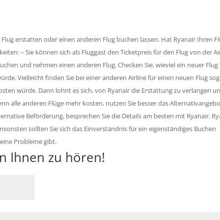
n Flug erstatten oder einen anderen Flug buchen lassen. Hat Ryanair Ihren F
iten: – Sie können sich als Fluggast den Ticketpreis für den Flug von der Ai
umbuchen und nehmen einen anderen Flug. Checken Sie, wieviel ein neuer Flug 
rde. Vielleicht finden Sie bei einer anderen Airline für einen neuen Flug sog
kosten würde. Dann lohnt es sich, von Ryanair die Erstattung zu verlangen u
enn alle anderen Flüge mehr kosten, nutzen Sie besser das Alternativangebo
 alternative Beförderung, besprechen Sie die Details am besten mit Ryanair. Ry
Ansonsten sollten Sie sich das Einverständnis für ein eigenständiges Buchen
keine Probleme gibt.
on Ihnen zu hören!