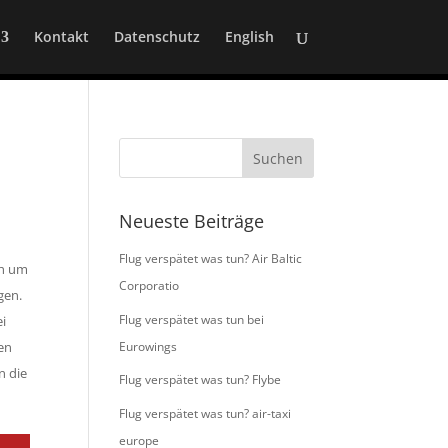
Kontakt
Datenschutz
English
Neueste Beiträge
Flug verspätet was tun? Air Baltic
ch um
Corporatio
gen.
Flug verspätet was tun bei
ei
Eurowings
den
n die
Flug verspätet was tun? Flybe
Flug verspätet was tun? air-taxi
europe