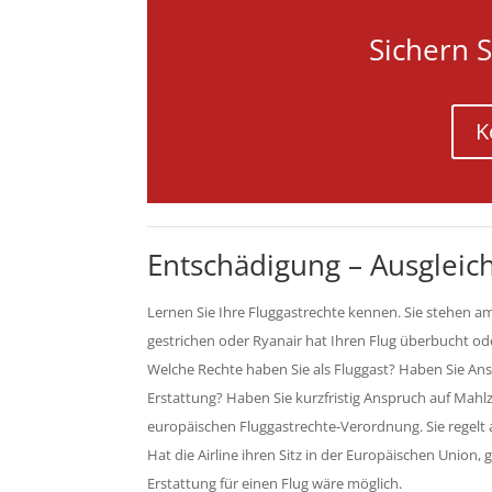
Sichern S
K
Entschädigung – Ausgleich
Lernen Sie Ihre Fluggastrechte kennen. Sie stehen a
gestrichen oder Ryanair hat Ihren Flug überbucht oder
Welche Rechte haben Sie als Fluggast? Haben Sie Ans
Erstattung? Haben Sie kurzfristig Anspruch auf Mahlz
europäischen Fluggastrechte-Verordnung. Sie regelt al
Hat die Airline ihren Sitz in der Europäischen Union, 
Erstattung für einen Flug wäre möglich.