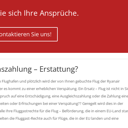
ie sich Ihre Ansprüche.
ontaktieren Sie uns!
szahlung – Erstattung?
m Flughafen und plötzlich wird der von Ihnen gebuchte Flug der Ryanair
 es kommt zu einer erheblichen Verspätung. Ein Ersatz – Flug ist nicht in Si
pruch auf eine Entschädigung, eine Ausgleichszahlung oder die Zahlung ein
eiten oder Erfrischungen bei einer Verspätung?? Geregelt wird dies in der
le Ihre Fluggastrechte für die Flug – Beförderung, die in einem EU-Land star
gelten die Fluggast-Rechte auch für Flüge, die in der EU landen und eine