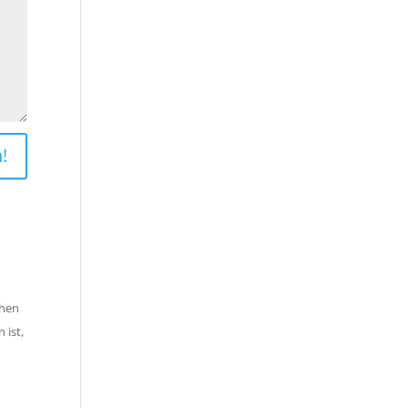
!
chen
 ist,