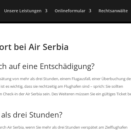
Unsere Leistungen
Onlineformular
Rechtsanwälte
rt bei Air Serbia
h auf eine Entschädigung?
pätung von mehr als drei Stunden, einem Flugausfall, einer Überbuchung de
t es wichtig, dass sie rechtzeitig am Flughafen sind – sprich: Sie sollten
heck-in der Air Serbia sein. Des Weiteren müssen Sie ein gültiges Ticket b
als drei Stunden?
rch Air Serbia, wenn Sie mehr als drei Stunden verspätet am Zielflughafen