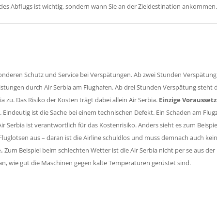
es Abflugs ist wichtig, sondern wann Sie an der Zieldestination ankommen
esonderen Schutz und Service bei Verspätungen. Ab zwei Stunden Verspätung
istungen durch Air Serbia am Flughafen. Ab drei Stunden Verspätung steht
ia zu. Das Risiko der Kosten trägt dabei allein Air Serbia.
Einzige Vorausset
ch. Eindeutig ist die Sache bei einem technischen Defekt. Ein Schaden am Flu
ir Serbia ist verantwortlich für das Kostenrisiko. Anders sieht es zum Beispie
Fluglotsen aus – daran ist die Airline schuldlos und muss demnach auch kei
.
Zum Beispiel beim schlechten Wetter ist die Air Serbia nicht per se aus der
n, wie gut die Maschinen gegen kalte Temperaturen gerüstet sind.
ie sich Ihre Ansprüche.