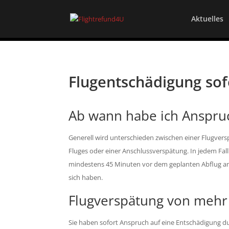
Aktuelles
Flugentschädigung sofo
Ab wann habe ich Anspruc
Generell wird unterschieden zwischen einer Flugvers
Fluges oder einer Anschlussverspätung. In jedem Fall is
mindestens 45 Minuten vor dem geplanten Abflug am C
sich haben.
Flugverspätung von mehr 
Sie haben sofort Anspruch auf eine Entschädigung du