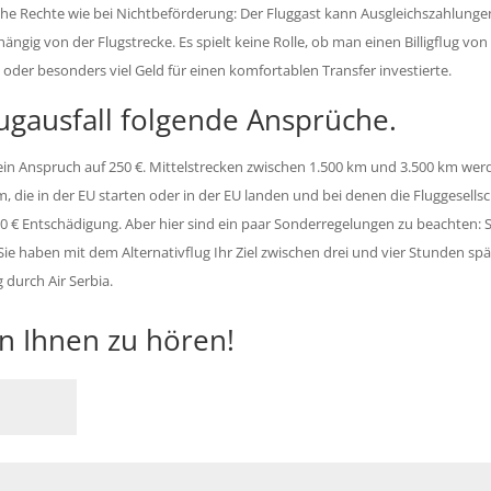
che Rechte wie bei Nichtbeförderung: Der Fluggast kann Ausgleichszahlunge
ngig von der Flugstrecke. Es spielt keine Rolle, ob man einen Billigflug von 
oder besonders viel Geld für einen komfortablen Transfer investierte.
lugausfall folgende Ansprüche.
ht ein Anspruch auf 250 €. Mittelstrecken zwischen 1.500 km und 3.500 km we
, die in der EU starten oder in der EU landen und bei denen die Fluggesellsc
00 € Entschädigung. Aber hier sind ein paar Sonderregelungen zu beachten: S
ie haben mit dem Alternativflug Ihr Ziel zwischen drei und vier Stunden spä
 durch Air Serbia.
on Ihnen zu hören!