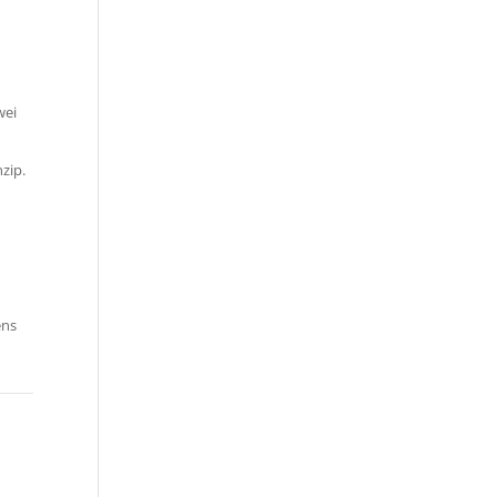
wei
r
zip.
ens