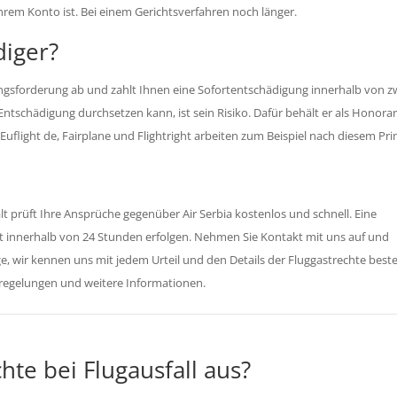
hrem Konto ist. Bei einem Gerichtsverfahren noch länger.
diger?
ungsforderung ab und zahlt Ihnen eine Sofortentschädigung innerhalb von z
Entschädigung durchsetzen kann, ist sein Risiko. Dafür behält er als Honora
uflight de, Fairplane und Flightright arbeiten zum Beispiel nach diesem Prin
lt prüft Ihre Ansprüche gegenüber Air Serbia kostenlos und schnell. Eine
st innerhalb von 24 Stunden erfolgen. Nehmen Sie Kontakt mit uns auf und
rge, wir kennen uns mit jedem Urteil und den Details der Fluggastrechte best
erregelungen und weitere Informationen.
hte bei Flugausfall aus?