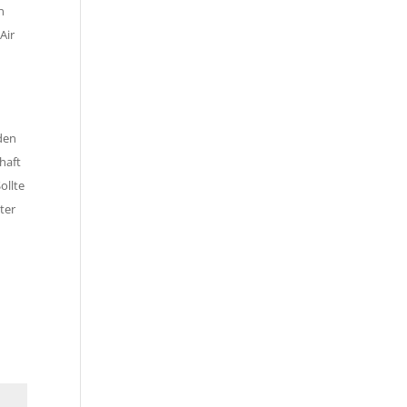
n
Air
rden
haft
ollte
ter