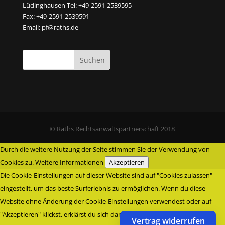
Lüdinghausen Tel: +49-2591-2539595
Fax: +49-2591-2539591
Email:
pf@raths.de
© Raths Rechtsanwaltspartnerschaft 2018
Durch die weitere Nutzung der Seite stimmen Sie der Verwendung von
Cookies zu.
Weitere Informationen
Akzeptieren
Die Cookie-Einstellungen auf dieser Website sind auf "Cookies zulassen"
eingestellt, um das beste Surferlebnis zu ermöglichen. Wenn du diese
Website ohne Änderung der Cookie-Einstellungen verwendest oder auf
"Akzeptieren" klickst, erklärst du sich damit einverstanden.
Vertrag widerrufen