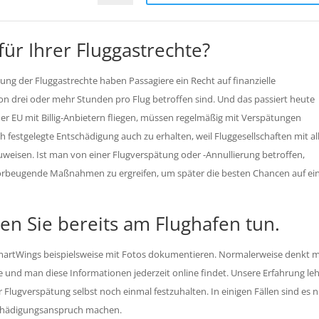
ür Ihrer Fluggastrechte?
ng der Fluggastrechte haben Passagiere ein Recht auf finanzielle
n drei oder mehr Stunden pro Flug betroffen sind. Und das passiert heute
der EU mit Billig-Anbietern fliegen, müssen regelmäßig mit Verspätungen
ch festgelegte Entschädigung auch zu erhalten, weil Fluggesellschaften mit al
weisen. Ist man von einer Flugverspätung oder -Annullierung betroffen,
vorbeugende Maßnahmen zu ergreifen, um später die besten Chancen auf ei
en Sie bereits am Flughafen tun.
SmartWings beispielsweise mit Fotos dokumentieren. Normalerweise denkt 
e und man diese Informationen jederzeit online findet. Unsere Erfahrung leh
 Flugverspätung selbst noch einmal festzuhalten. In einigen Fällen sind es 
schädigungsanspruch machen.