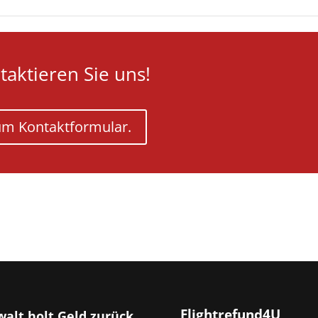
taktieren Sie uns!
m Kontaktformular.
Flightrefund4U
alt holt Geld zurück