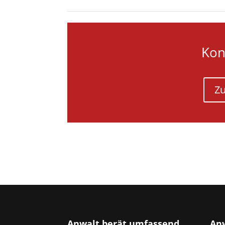
Kon
Zu
Anwalt berät umfassend
Anw