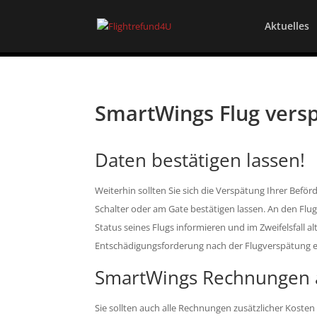
Aktuelles
SmartWings Flug versp
Daten bestätigen lassen!
Weiterhin sollten Sie sich die Verspätung Ihrer Bef
Schalter oder am Gate bestätigen lassen. An den Flug
Status seines Flugs informieren und im Zweifelsfall
Entschädigungsforderung nach der Flugverspätung emp
SmartWings Rechnungen 
Sie sollten auch alle Rechnungen zusätzlicher Koste