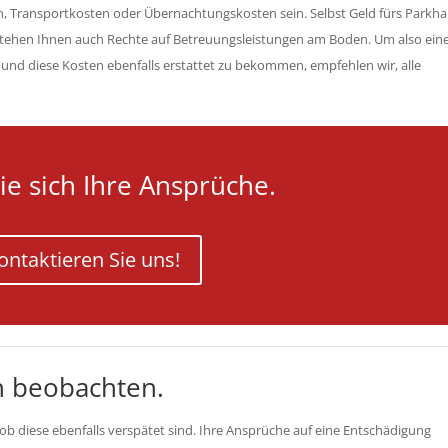
, Transportkosten oder Übernachtungskosten sein. Selbst Geld fürs Parkh
tstehen Ihnen auch Rechte auf Betreuungsleistungen am Boden. Um also ein
und diese Kosten ebenfalls erstattet zu bekommen, empfehlen wir, alle
ie sich Ihre Ansprüche.
ontaktieren Sie uns!
n beobachten.
ob diese ebenfalls verspätet sind. Ihre Ansprüche auf eine Entschädigung