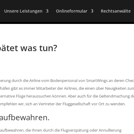
Unsere Leistungen
Onlineformular
Rechtsanwälte
ätet was tun?
örderung durch die Airline vom Bodenpersonal von SmartWings an deren Chec
häfen gibt es immer Mitarbeiter der Airlines, die einen über Neuigkeiten zu
 alternative Flüge heraussuchen können. Aber auch für die Geltendmachung d
fehlen wir, sich an Vertreter der Fluggesellschaft vor Ort zu wenden.
aufbewahren.
n aufbewahren, die Ihnen durch die Flugverspätung oder Annullierung