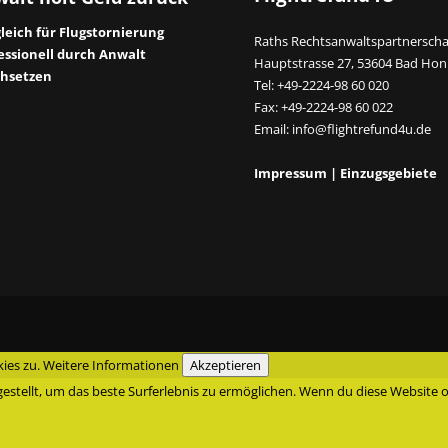
leich für Flugstornierung
Raths Rechtsanwaltspartnerscha
essionell durch Anwalt
Hauptstrasse 27, 53604 Bad Hon
hsetzen
Tel: +49-2224-98 60 020
Fax: +49-2224-98 60 022
Email:
info@flightrefund4u.de
Impressum
|
Einzugsgebiete
ies zu.
Weitere Informationen
Akzeptieren
ingestellt, um das beste Surferlebnis zu ermöglichen. Wenn du diese Websit