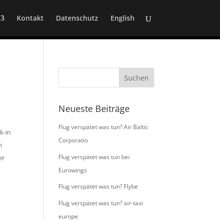
Kontakt
Datenschutz
English
Neueste Beiträge
Flug verspätet was tun? Air Baltic
k-in
Corporatio
m
Flug verspätet was tun bei
er
Eurowings
Flug verspätet was tun? Flybe
Flug verspätet was tun? air-taxi
europe